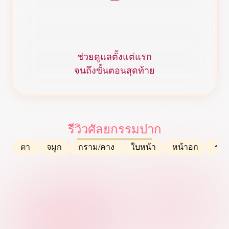
ช่วยดูแลตั้งแต่แรก
จนถึงขั้นตอนสุดท้าย
รีวิวศัลยกรรม
ปาก
ตา
จมูก
กราม/คาง
ใบหน้า
หน้าอก
ร่า